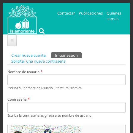
Contactar
Publicaciones
Quienes
somos
Solapas principales
Crear nueva cuenta
Iniciar sesión
(solapa activa)
Solicitar una nueva contraseña
Nombre de usuario
*
Escriba su nombre de usuario Literatura Islámica.
Contraseña
*
Escriba la contraseña asignada a su nombre de usuario.