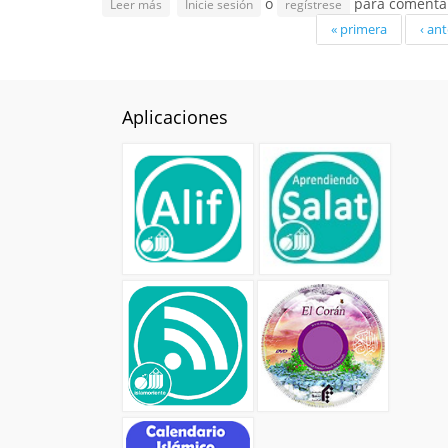
o
para comenta
sobre Renacimiento Persa: "Lengua y literatura" - 
Leer más
Inicie sesión
regístrese
Tafsir
Páginas
Oración-Súplica
« primera
‹ ant
Vario
Política-Economía
Religión-Ética
Aplicaciones
Arte-Cultura-Civilización
Sociología