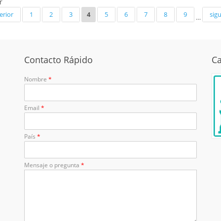
r
Primera parte
 del Corán (exégesis)
Jurisprudencia y leyes
erior
1
2
3
4
5
6
7
8
9
sigu
…
prácticas
s
Moral islámica
Religiones comparadas
Contacto Rápido
Ca
Sagrado Corán
Nombre
*
Email
*
País
*
Mensaje o pregunta
*