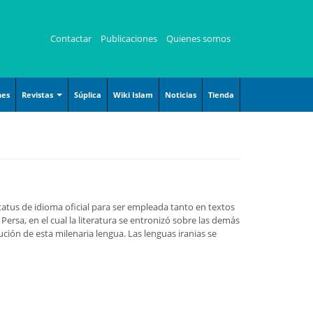
Contactar
Publicaciones
Quienes somos
nes
Revistas
Súplica
Wiki Islam
Noticias
Tienda
Revista Angelitos
Revista Kauzar
Revista Zaqalain
 status de idioma oficial para ser empleada tanto en textos
rsa, en el cual la literatura se entronizó sobre las demás
ución de esta milenaria lengua. Las lenguas iranias se