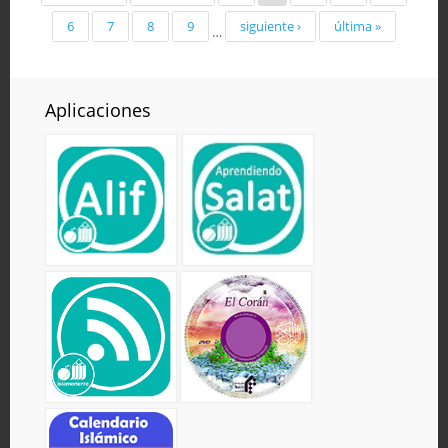
6
7
8
9
siguiente ›
última »
…
Aplicaciones