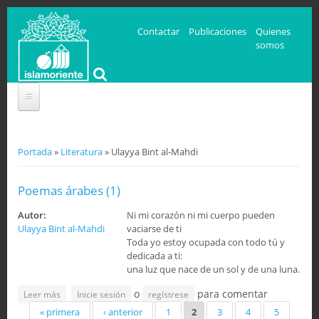
Contactar
Publicaciones
Quienes
somos
Se encuentra usted aquí
Portada
»
Literatura
» Ulayya Bint al-Mahdi
Poemas árabes (1)
Autor:
Ni mi corazón ni mi cuerpo pueden
Ulayya Bint al-Mahdi
vaciarse de ti
Toda yo estoy ocupada con todo tú y
dedicada a ti:
una luz que nace de un sol y de una luna.
o
para comentar
sobre Poemas árabes (1)
Leer más
Inicie sesión
regístrese
Páginas
« primera
‹ anterior
1
2
3
4
5