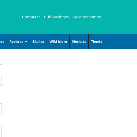
Contactar
Publicaciones
Quienes somos
nes
Revistas
Súplica
Wiki Islam
Noticias
Tienda
Revista Angelitos
Revista Kauzar
Revista Zaqalain