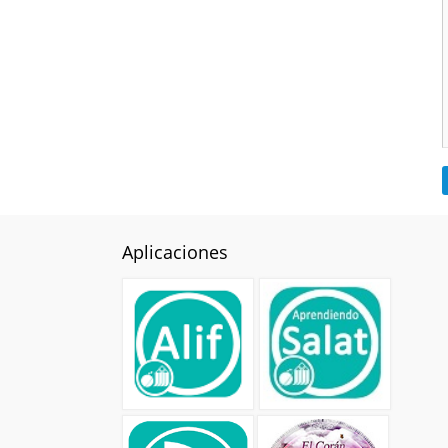
Tafsir
Oración-Súplica
Vario
Política-Economía
Religión-Ética
Arte-Cultura-Civilización
Sociología
Aplicaciones