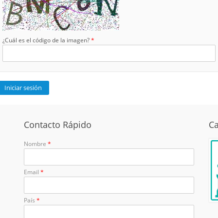
 del Corán (exégesis)
Jurisprudencia y leyes
prácticas
s
Moral islámica
¿Cuál es el código de la imagen?
*
Religiones comparadas
Sagrado Corán
Contacto Rápido
Ca
Nombre
*
Email
*
País
*