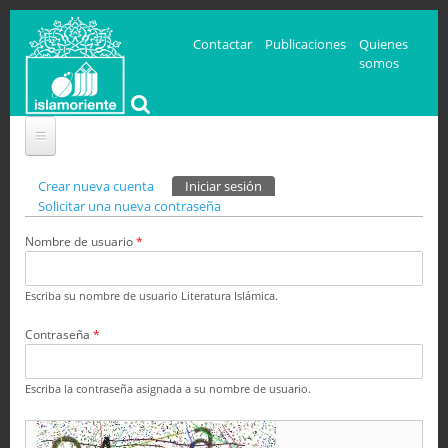
Contactar
Publicaciones
Quienes
somos
Solapas principales
Crear nueva cuenta
Iniciar sesión
(solapa activa)
Solicitar una nueva contraseña
Nombre de usuario
*
Escriba su nombre de usuario Literatura Islámica.
Contraseña
*
Escriba la contraseña asignada a su nombre de usuario.