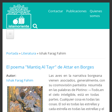
Contactar
Publicaciones
Quienes
somos
Se encuentra usted aquí
Portada
»
Literatura
» Ishak Farag Fahim
El poema "Mantiq Al Tayr" de Attar en Borges
Autor:
Las aves en la narrativa borgeana
Ishak Farag Fahim
vienen asociados, generalmente, con
su cosmovisión panteísta resumida
en las palabras de Plotino: ―Todo,en
el cielo inteligible, está en todas
partes. Cualquier cosa es todas las
cosas. El sol es todas las estrellas y
cada estrella es todas las estrellas y el