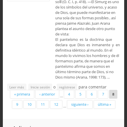
sol‖ (O. C. I, p. 418). ―El Simurg es uno
de los símbolos del universo, y acaso
de Dios, que puede manifestarse en
una sola de sus formas posibles , así
piensa Jaime Alazraki. Juan Arana
plantea el asunto desde otro punto
de vista:
El panteísmo es la doctrina que
declara que Dios es inmanente y en
definitiva idéntico al mundo. En el
mundo lo vivimos los hombres y de él
formamos parte, de manera que el
panteísmo afirma que somos en
último término parte de Dios, si no
Dios mismo (Arana, 1998: 173), ...
o
para comentar
sobre El poema "Mantiq Al Tayr" de Attar en Borges
Leer más
Inicie sesión
regístrese
Páginas
« primera
‹ anterior
4
5
6
7
8
…
9
10
11
12
siguiente ›
última »
…