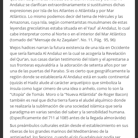
Andaluz se clarifican extraordinariamente si sustituimos dichas
expresiones por Isla de los Atlantes o Atlántida y por Mar
Atlántico. Lo mismo podemos decir del tema de Hércules y las
Amazonas, cuya Isla, según comentaristas musulmanes de estas
leyendas grecolatinas estaba situada en el Yauf al Andaluz, lo cual
cabe interpretar como al Norte o en el interior del Mar Atlántico
(tomado del “Mensaje de Az Zaqalain”. No. 11, Pág. 95, 96)
V
iejos hadices narran la futura existencia de una isla en Occidente
que sería llamada Al Andaluz en la cual se acogería la Revelación
del Qur’an, sus casas darían testimonio del Islam y el aprestarse a
sus fronteras equivaldría a la adoración de setenta años por ser
una de las puertas del Paraíso. Si es cierto que geográficamente la
región donde se establecería Al Andaluz está en suelo continental
(quizás el Hadiz alude al carácter arquetípico que simboliza la
ínsula como lugar cimero de una idea o anhelo, como lo son la
“Utopía” de Tomás Moro o la “Nueva Atlántida” de Roger Bacon)
también es real que dicha tierra fuera el aludel alquímico donde
se realizaría la sublimación de una sociedad islámica que sería
paradigma en varias sendas del saber y la sensibilidad humana.
(Específicamente del 711 al 1085 antes de la llegada almorávide)
S
us preámbulos culturales están desde el establecimiento en sus
riberas de los grandes marinos del Mediterráneo de la
antigüedad, los fenicios, cuando el río Guadalquivir podía ser