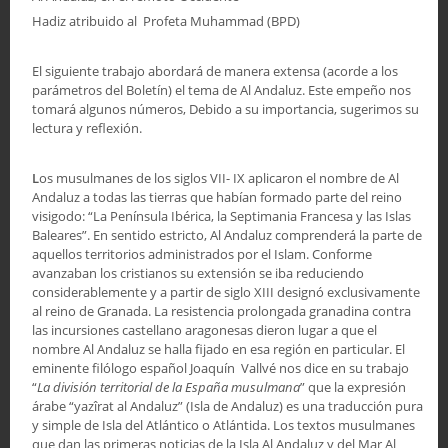
Hadiz atribuido al Profeta Muhammad (BPD)
El siguiente trabajo abordará de manera extensa (acorde a los
parámetros del Boletín) el tema de Al Andaluz. Este empeño nos
tomará algunos números, Debido a su importancia, sugerimos su
lectura y reflexión.
L
os musulmanes de los siglos VII- IX aplicaron el nombre de Al
Andaluz a todas las tierras que habían formado parte del reino
visigodo: “La Península Ibérica, la Septimania Francesa y las Islas
Baleares”. En sentido estricto, Al Andaluz comprenderá la parte de
aquellos territorios administrados por el Islam. Conforme
avanzaban los cristianos su extensión se iba reduciendo
considerablemente y a partir de siglo XIII designó exclusivamente
al reino de Granada. La resistencia prolongada granadina contra
las incursiones castellano aragonesas dieron lugar a que el
nombre Al Andaluz se halla fijado en esa región en particular. El
eminente filólogo español Joaquín Vallvé nos dice en su trabajo
“
La división territorial de la España musulmana
” que la expresión
árabe “yazîrat al Andaluz” (Isla de Andaluz) es una traducción pura
y simple de Isla del Atlántico o Atlántida. Los textos musulmanes
que dan las primeras noticias de la Isla Al Andaluz y del Mar Al