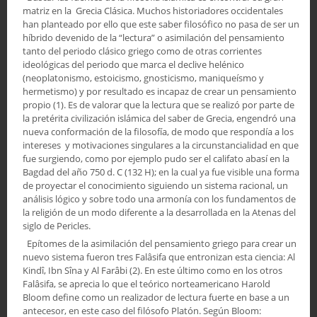
matriz en la Grecia Clásica. Muchos historiadores occidentales
han planteado por ello que este saber filosófico no pasa de ser un
híbrido devenido de la “lectura” o asimilación del pensamiento
tanto del periodo clásico griego como de otras corrientes
ideológicas del periodo que marca el declive helénico
(neoplatonismo, estoicismo, gnosticismo, maniqueísmo y
hermetismo) y por resultado es incapaz de crear un pensamiento
propio (1). Es de valorar que la lectura que se realizó por parte de
la pretérita civilización islámica del saber de Grecia, engendró una
nueva conformación de la filosofía, de modo que respondía a los
intereses y motivaciones singulares a la circunstancialidad en que
fue surgiendo, como por ejemplo pudo ser el califato abasí en la
Bagdad del año 750 d. C (132 H); en la cual ya fue visible una forma
de proyectar el conocimiento siguiendo un sistema racional, un
análisis lógico y sobre todo una armonía con los fundamentos de
la religión de un modo diferente a la desarrollada en la Atenas del
siglo de Pericles.
Epítomes de la asimilación del pensamiento griego para crear un
nuevo sistema fueron tres Falâsifa que entronizan esta ciencia: Al
Kindî, Ibn Sîna y Al Farâbi (2). En este último como en los otros
Falâsifa, se aprecia lo que el teórico norteamericano Harold
Bloom define como un realizador de lectura fuerte en base a un
antecesor, en este caso del filósofo Platón. Según Bloom: