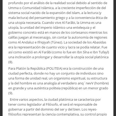
profundo por el análisis de la realidad social debido al sentido de
Umma o Comunidad Islámica, a la creciente imperfección de del
sistema social nacido de la expansión del islam, a la lectura (y
mala lectura) del pensamiento griego y a la conveniencia ética de
una utopía necesaria. Cuando vive Al Farâbi, la Umma es una
utopía, la unidad del imperio islámico una entelequia y el
gobierno concreto está en manos de los cortesanos mientras los
califas juegan al mecenazgo, sin contar la autonomía de regiones
como Al Andaluz e Ifriqiyah (Túnez). La sociedad de los Abasidas
era la representación de cuanto vicio y lacra se podía relatar. Fue
así como existió en Al Farâbi (como lo fue en Ibn Sîna e Ibn Tufayl)
una inclinación a prolongar y desarrollar la utopía social platónica
(8).
Para Platón la República (POLITEIA) era la construcción de una
ciudad perfecta, donde no hay un conjunto de individuos sino
una forma de unidad real, un organismo espiritual, su estructura
y la del hombre es una analogía al verdadero anq´rwvV (hombre)
en grande y una auténtica politeia (república) en un menor grado
(9).
Entre varios aspectos, la ciudad platónica se caracteriza por
tener como legislador al Filósofo, el será el responsable de
gobernar a partir del dominio del ser y del bien. Los reyes-
filósofos representan la ciencia contemplativa, su control propio