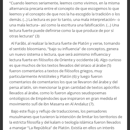
“Cuando leemos seriamente, leemos como vivimos, en la misma
alternancia precaria entre el concepto de que escogemos lo que
leemos y el concepto de que nos la ha escogido la tradición o los
demás. (...) La lectura es por lo tanto, una mala interpretación– o
una mala lectura– así como la escritura una falsificación. (...) Una
lectura fuerte puede definirse como la que produce de por sí
otras lecturas” (3)
Al Farâbi, al realizar la lectura fuerte de Platón y verse, tomando
el sentido bloomiano, “bajo su influencia” de conceptos, genera
un nuevo sistema o lectura, que será asimismo influencia y
lectura fuerte en filósofos de Oriente y occidente (4). Algo curioso
es que muchos de los textos llevados del siriaco al árabe (5)
fueron comentarios a textos de filósofos griegos, muy
particularmente Aristóteles y Platón (6) y luego fueron
comentarios de comentarios los que se llevaron del árabe y del
persa al latín, sin mencionar la gran cantidad de textos apócrifos
llevados al árabe, como lo fueron algunos seudopoemas
ontológicos de Empéndocles que inspiraron en gran medida el
movimiento sufí de ibn Masarra en Al Andaluz (7).
Bajo este flujo y reflujo de traducciones, los pensadores
musulmanes que tuvieron la intención de limitar los territorios de
la estricta filosofía y del kalam o teología islámica fueron llevados
a manejar “La República” de Platón. Existía en ellos un interés