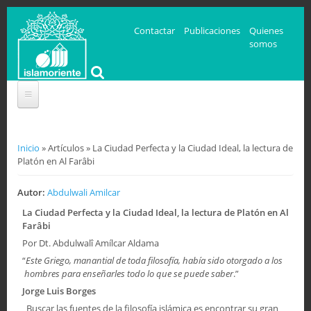
Contactar
Publicaciones
Quienes
somos
Se encuentra usted aquí
Inicio
» Artículos » La Ciudad Perfecta y la Ciudad Ideal, la lectura de
Platón en Al Farâbi
Autor:
Abdulwali Amilcar
La Ciudad Perfecta y la Ciudad Ideal, la lectura de Platón en Al
Farâbi
Por Dt. Abdulwalî Amílcar Aldama
“
Este Griego, manantial de toda filosofía, había sido otorgado a los
hombres para enseñarles todo lo que se puede saber
.”
Jorge Luis Borges
Buscar las fuentes de la filosofía islámica es encontrar su gran