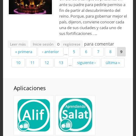
ante su padre para pedirle permiso a
fin de partir al descubrimiento del
reino. Porque, para gobernar mejor el
país, dijeron, conviene conocer cada
una de sus ciudades y cada uno de
sus fortificaciones . ...
o
para comentar
sobre Los tres vástagos
Leer más
Inicie sesión
regístrese
Páginas
« primera
‹ anterior
5
6
7
8
9
…
10
11
12
13
siguiente ›
última »
…
Aplicaciones