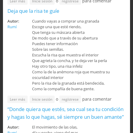
o
para comentar
sobre Ascenso y descenso
Leer más
Inicie sesión
regístrese
Deja que la risa te guíe
Autor:
Cuando vayas a comprar una granada
Rumí
Escoge una que esté riendo,
Que tenga su máscara abierta
De modo que a través de su abertura
Puedes tener información
Sobre las semillas.
Escucha la risa que muestra el interior
Que agrieta la concha, y te deja ver la perla
Hay otro tipo, una risa infeliz
Como la de la anémona roja que muestra su
oscuridad interior
Pero la risa de la granada está bendecida,
Como la compañía de buena gente.
o
para comentar
sobre Deja que la risa te guíe
Leer más
Inicie sesión
regístrese
“Donde quiera que estés, sea cual sea tu condición
y hagas lo que hagas, sé siempre un buen amante”
Autor:
El movimiento de las olas,
Rumí
día y noche, viene del mar,