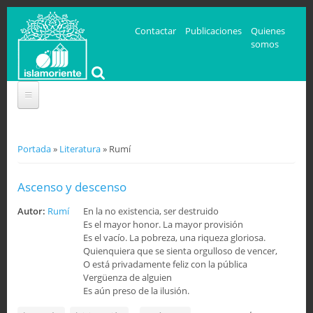
Contactar
Publicaciones
Quienes
somos
Se encuentra usted aquí
Portada
»
Literatura
» Rumí
Ascenso y descenso
Autor:
Rumí
En la no existencia, ser destruido
Es el mayor honor. La mayor provisión
Es el vacío. La pobreza, una riqueza gloriosa.
Quienquiera que se sienta orgulloso de vencer,
O está privadamente feliz con la pública
Vergüenza de alguien
Es aún preso de la ilusión.