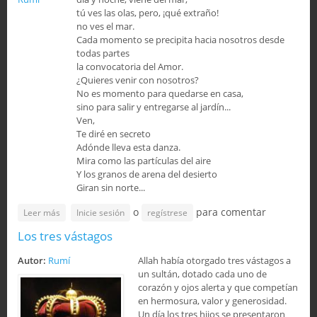
tú ves las olas, pero, ¡qué extraño!
no ves el mar.
Cada momento se precipita hacia nosotros desde
todas partes
la convocatoria del Amor.
¿Quieres venir con nosotros?
No es momento para quedarse en casa,
sino para salir y entregarse al jardín...
Ven,
Te diré en secreto
Adónde lleva esta danza.
Mira como las partículas del aire
Y los granos de arena del desierto
Giran sin norte...
o
para comentar
sobre “Donde quiera que estés, sea cual sea tu condición y
Leer más
Inicie sesión
regístrese
hagas lo que hagas, sé siempre un buen amante”
Los tres vástagos
Autor:
Rumí
Allah había otorgado tres vástagos a
un sultán, dotado cada uno de
corazón y ojos alerta y que competían
en hermosura, valor y generosidad.
Un día los tres hijos se presentaron