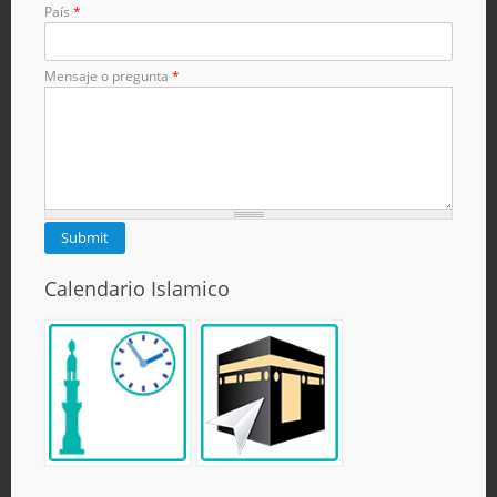
País
*
Mensaje o pregunta
*
Calendario Islamico