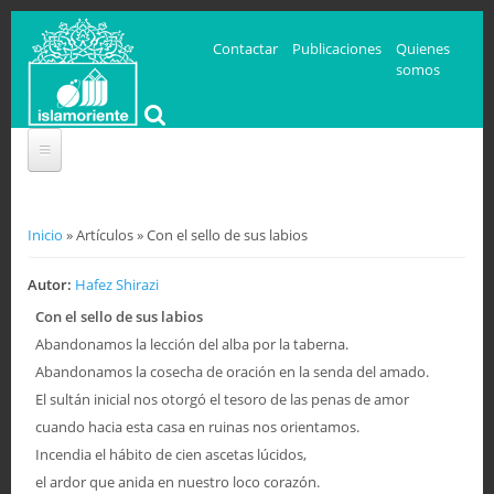
Contactar
Publicaciones
Quienes
somos
Se encuentra usted aquí
Inicio
» Artículos » Con el sello de sus labios
Autor:
Hafez Shirazi
Con el sello de sus labios
Abandonamos la lección del alba por la taberna.
Abandonamos la cosecha de oración en la senda del amado.
El sultán inicial nos otorgó el tesoro de las penas de amor
cuando hacia esta casa en ruinas nos orientamos.
Incendia el hábito de cien ascetas lúcidos,
el ardor que anida en nuestro loco corazón.