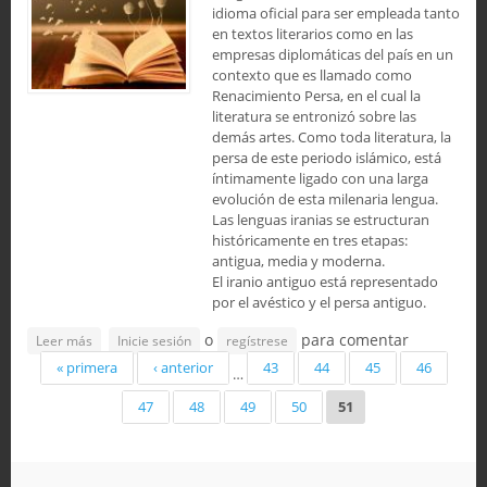
idioma oficial para ser empleada tanto
en textos literarios como en las
empresas diplomáticas del país en un
contexto que es llamado como
Renacimiento Persa, en el cual la
literatura se entronizó sobre las
demás artes. Como toda literatura, la
persa de este periodo islámico, está
íntimamente ligado con una larga
evolución de esta milenaria lengua.
Las lenguas iranias se estructuran
históricamente en tres etapas:
antigua, media y moderna.
El iranio antiguo está representado
por el avéstico y el persa antiguo.
o
para comentar
sobre Renacimiento Persa: "Lengua y literatura" - Primera
Leer más
Inicie sesión
regístrese
Páginas
parte
« primera
‹ anterior
43
44
45
46
…
47
48
49
50
51