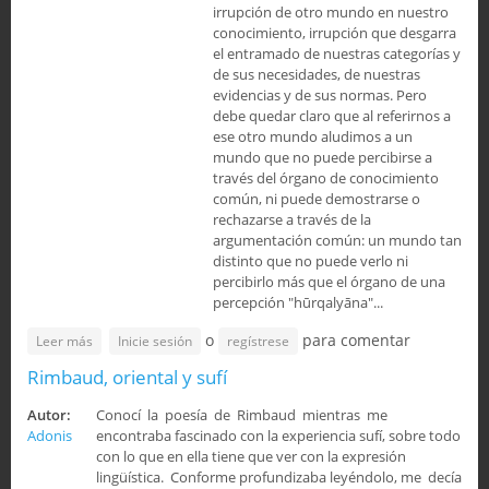
irrupción de otro mundo en nuestro
conocimiento, irrupción que desgarra
el entramado de nuestras categorías y
de sus necesidades, de nuestras
evidencias y de sus normas. Pero
debe quedar claro que al referirnos a
ese otro mundo aludimos a un
mundo que no puede percibirse a
través del órgano de conocimiento
común, ni puede demostrarse o
rechazarse a través de la
argumentación común: un mundo tan
distinto que no puede verlo ni
percibirlo más que el órgano de una
percepción "hūrqalyāna"...
o
para comentar
sobre Cuerpo espiritual y Tierra celeste (Prólogo segunda
Leer más
Inicie sesión
regístrese
parte)
Rimbaud, oriental y sufí
Autor:
Conocí la poesía de Rimbaud mientras me
Adonis
encontraba fascinado con la experiencia sufí, sobre todo
con lo que en ella tiene que ver con la expresión
lingüística. Conforme profundizaba leyéndolo, me decía