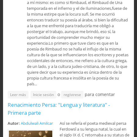
a mí mismo: es como si Rimbaud, el Rimbaud de Una
temporada en el infierno y el de Iluminaciones,fuese de
la misma estirpe que la locura sufí. Se me ocurrió
entonces traducir su poesía al árabe, si bien la dificultad
a la que me enfrenté para traducirla me obligó a
postergar el trabajo, aunque me brindó, eso sí, la
oportunidad de comprender mucho mejor su
experiencia.Lo primero que tuve claro es que en la
poesía de Rimbaud no se halla el influjo de la misma
cultura de la que se influenciaron los escritores y poetas
occidentales de entonces, me refiero a la cultura griega,
de un lado, y a la cultura judeo-cristiana, de otro, lo que
quiere decir que su experiencia es única dentro de la
propia cultura francesa e insólita en la poesía de su
país...
o
para comentar
sobre Rimbaud, oriental y sufí
Leer más
Inicie sesión
regístrese
Renacimiento Persa: "Lengua y literatura" -
Primera parte
Autor:
Abdulwali Amilcar
Así se refería el poeta medieval persa
Ferdowsî a su lengua natal, la cual en
el siglo IX d. C retornaba a su status de