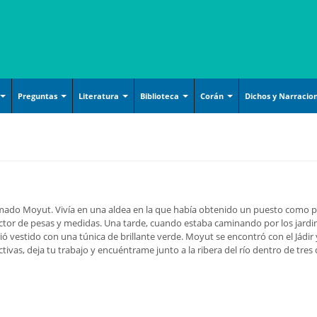
Preguntas
Literatura
Biblioteca
Corán
Dichos y Narracio
 Cultura
Cosmovisión islámica
Cuentos
Corán, Hadiz y Dichos
Videos de recitaciones
Armamentos y utensilios
decorados artísticamente
rencia, discurso y
Doctrina islámica
Ensayos literarios
Derechos
Texto y lectura
vista
Cerámicas islámicas
El Shiismo y las demás
Poesía
Doctrina Islámica y
go Abierto
escuelas islámicas
Shiismo
Arquitecture
ia y política
El Shiismo y las demás
Filosofía y Gnosis
Handicrafts
ado Moyut. Vivía en una aldea en la que había obtenido un puesto como p
escuelas islámicas
tor de pesas y medidas. Una tarde, cuando estaba caminando por los jardines 
tación y celebración
Islam básico
slamic Calligraphy
ció vestido con una túnica de brillante verde. Moyut se encontró con el Jádir y e
Hadiz
ivas, deja tu trabajo y encuéntrame junto a la ribera del río dentro de tres 
os de la lectura del
Mujer, Familia y Educación
Persian Miniature
Historia
Oración y Súplica
intura
la, serie y animación
Islam (definición)
Religión, Política y Ética
Tazhib (Ornamentation of
ación del Corán
Islam y temas sociales
aluables pages and texts)
Sociología y Historia