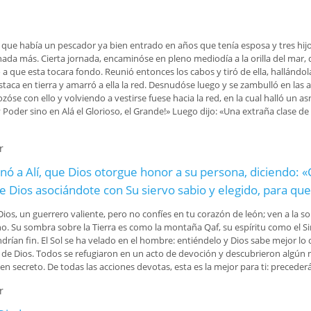
que había un pescador ya bien entrado en años que tenía esposa y tres hij
ada más. Cierta jornada, encaminóse en pleno mediodía a la orilla del mar, d
dó a que esta tocara fondo. Reunió entonces los cabos y tiró de ella, hall
staca en tierra y amarró a ella la red. Desnudóse luego y se zambulló en las
zóse con ello y volviendo a vestirse fuese hacia la red, en la cual halló un a
Poder sino en Alá el Glorioso, el Grande!» Luego dijo: «Una extraña clase de
r
denó a Alí, que Dios otorgue honor a su persona, diciendo:
e Dios asociándote con Su siervo sabio y elegido, para qu
n de Dios, un guerrero valiente, pero no confíes en tu corazón de león; ven a l
no. Su sombra sobre la Tierra es como la montaña Qaf, su espíritu como el
ndrían fin. El Sol se ha velado en el hombre: entiéndelo y Dios sabe mejor lo
o de Dios. Todos se refugiaron en un acto de devoción y descubrieron algún m
 secreto. De todas las acciones devotas, esta es la mejor para ti: preceder
r
denó a Alí, que Dios otorgue honor a su persona, diciendo: «Cuando todos buscan 
ra que puedas ser