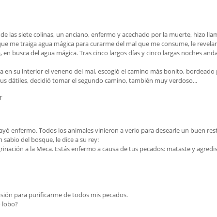
 las siete colinas, un anciano, enfermo y acechado por la muerte, hizo llama
 que me traiga agua mágica para curarme del mal que me consume, le revelar
, en busca del agua mágica. Tras cinco largos días y cinco largas noches anda
ba en su interior el veneno del mal, escogió el camino más bonito, bordeado po
us dátiles, decidió tomar el segundo camino, también muy verdoso...
r
cayó enfermo. Todos los animales vinieron a verlo para desearle un buen res
n sabio del bosque, le dice a su rey:
egrinación a la Meca. Estás enfermo a causa de tus pecados: mataste y agred
asión para purificarme de todos mis pecados.
 lobo?