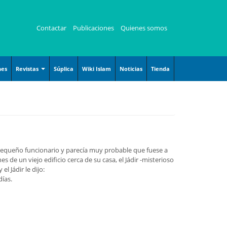
Contactar
Publicaciones
Quienes somos
nes
Revistas
Súplica
Wiki Islam
Noticias
Tienda
Revista Angelitos
Revista Kauzar
Revista Zaqalain
equeño funcionario y parecía muy probable que fuese a
de un viejo edificio cerca de su casa, el Jádir -misterioso
l Jádir le dijo:
días.