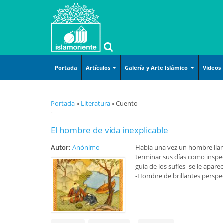
Portada
Artículos
Galería y Arte Islámico
Videos
Islam básico
Arte islámico
Arte y
Se encuentra usted aquí
Portada
»
Literatura
» Cuento
Ciencias
Caricatura
Confe
entre
Derecho
Lugares sagrados
El hombre de vida inexplicable
Diálo
Doctrina Islámica-Shiismo
Mujer musulmana
Histor
Autor:
Anónimo
Había una vez un hombre llam
Corán-Hadiz-Dichos
Poster
terminar sus días como inspec
Lamen
I
Filosofía-Gnosis
guía de los sufíes- se le apare
-Hombre de brillantes perspect
Métod
Folletos para imprimir
Corán
(pdf)
P
Pelícu
Historia-Biografía
Recit
v
Mujer-Familia-Educación