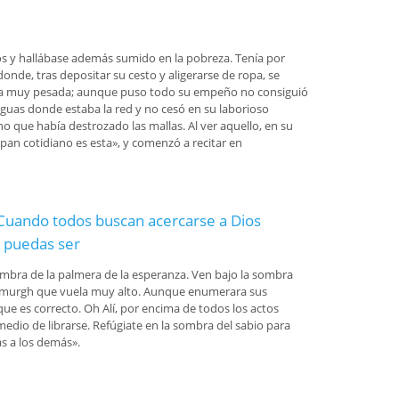
os y hallábase además sumido en la pobreza. Tenía por
onde, tras depositar su cesto y aligerarse de ropa, se
ándola muy pesada; aunque puso todo su empeño no consiguió
 aguas donde estaba la red y no cesó en su laborioso
sno que había destrozado las mallas. Al ver aquello, en su
 pan cotidiano es esta», y comenzó a recitar en
 «Cuando todos buscan acercarse a Dios
e puedas ser
a sombra de la palmera de la esperanza. Ven bajo la sombra
 Simurgh que vuela muy alto. Aunque enumerara sus
 que es correcto. Oh Alí, por encima de todos los actos
edio de librarse. Refúgiate en la sombra del sabio para
ás a los demás».
acercarse a Dios mediante un acto devoto, tú busca el favor de