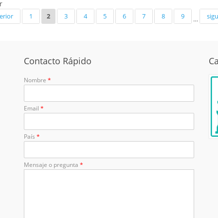
r
erior
1
2
3
4
5
6
7
8
9
sigu
…
Contacto Rápido
Ca
Nombre
*
Email
*
País
*
Mensaje o pregunta
*