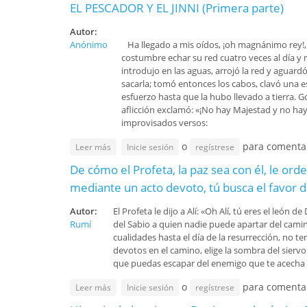
EL PESCADOR Y EL JINNI (Primera parte)
Autor:
Anónimo
Ha llegado a mis oídos, ¡oh magnánimo rey!, 
costumbre echar su red cuatro veces al día y n
introdujo en las aguas, arrojó la red y aguar
sacarla; tomó entonces los cabos, clavó una e
esfuerzo hasta que la hubo llevado a tierra. Go
aflicción exclamó: «¡No hay Majestad y no hay 
improvisados versos:
o
para comenta
sobre EL PESCADOR Y EL JINNI (Primera parte)
Leer más
Inicie sesión
regístrese
De cómo el Profeta, la paz sea con él, le or
mediante un acto devoto, tú busca el favor d
Autor:
El Profeta le dijo a Alí: «Oh Alí, tú eres el leó
Rumí
del Sabio a quien nadie puede apartar del cami
cualidades hasta el día de la resurrección, no te
devotos en el camino, elige la sombra del sierv
que puedas escapar del enemigo que te acecha en
o
para comenta
sobre De cómo el Profeta, la paz sea con él, le or
Leer más
Inicie sesión
regístrese
Dios asociándote con Su siervo sabio y elegido, pa