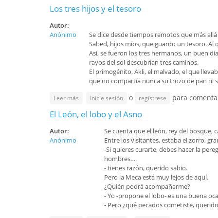
Los tres hijos y el tesoro
Autor:
Anónimo
Se dice desde tiempos remotos que más allá de
Sabed, hijos míos, que guardo un tesoro. Al
Así, se fueron los tres hermanos, un buen día
rayos del sol descubrían tres caminos.
El primogénito, Akli, el malvado, el que lleva
que no compartía nunca su trozo de pan ni s
o
para comenta
sobre Los tres hijos y el tesoro
Leer más
Inicie sesión
regístrese
El León, el lobo y el Asno
Autor:
Se cuenta que el león, rey del bosque, 
Anónimo
Entre los visitantes, estaba el zorro, gra
-Si quieres curarte, debes hacer la per
hombres….
- tienes razón, querido sabio.
Pero la Meca está muy lejos de aquí.
¿Quién podrá acompañarme?
- Yo -propone el lobo- es una buena oc
- Pero ¿qué pecados cometiste, querido