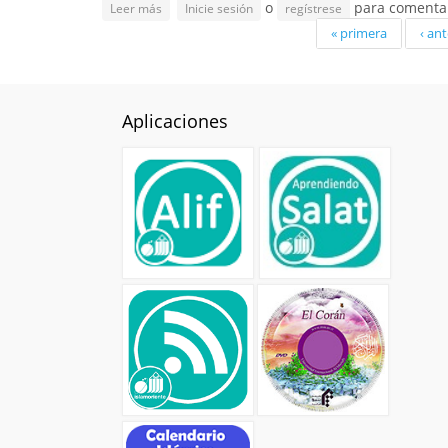
o
para comenta
sobre El León, el lobo y el Asno
Leer más
Inicie sesión
regístrese
Páginas
« primera
‹ ant
Aplicaciones