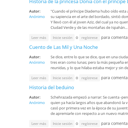
Historia de la princesa Donia con el príncip
Autor:
"Cuando el príncipe Diadema hubo oído esta ad
Anónimo
su sapiencia en el arte del bordado, sintió do
Y llevó con él al joven Aziz, del cual ya no q
Ciudad Verde y de las montañas de Ispahán...
o
para comenta
sobre Historia de la princesa Donia con el príncip
Leer más
Inicie sesión
regístrese
Cuento de Las Mil y Una Noche
Autor:
Se dice, entre lo que se dice, que en una ciud
Anónimo
tres eran como lunas; pero la más pequeña er
reunidas, y lo que hilaba estaba mejor y sin 
o
para comenta
sobre Cuento de Las Mil y Una Noche
Leer más
Inicie sesión
regístrese
Historia del beduino
Autor:
Schehrazada empezó a narrar: Se cuenta -pero 
Anónimo
quien ya hacía largos años que abandonó la v
casó por primera vez en la época de su juvent
de apremiarle con respecto a un nuevo matrimo
o
para comenta
sobre Historia del beduino
Leer más
Inicie sesión
regístrese