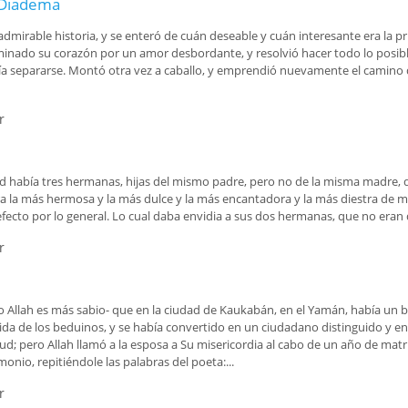
e Diadema
mirable historia, y se enteró de cuán deseable y cuán interesante era la pr
minado su corazón por un amor desbordante, y resolvió hacer todo lo posible 
uería separarse. Montó otra vez a caballo, y emprendió nuevamente el camino 
r
e Diadema
ad había tres hermanas, hijas del mismo padre, pero no de la misma madre, qu
a la más hermosa y la más dulce y la más encantadora y la más diestra de 
defecto por lo general. Lo cual daba envidia a sus dos hermanas, que no eran
r
Allah es más sabio- que en la ciudad de Kaukabán, en el Yamán, había un bed
ida de los beduinos, y se había convertido en un ciudadano distinguido y e
ud; pero Allah llamó a la esposa a Su misericordia al cabo de un año de ma
nio, repitiéndole las palabras del poeta:...
r