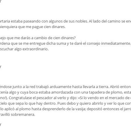
r
 del Corán (exégesis)
Jurisprudencia y leyes
prácticas
s
Moral islámica
artaria estaba paseando con algunos de sus nobles. Al lado del camino se en
uienquiera que me pague cien dinares.
Religiones comparadas
sejo que me darás a cambio de cien dinares?
Sagrado Corán
 ordena que se me entregue dicha suma y te daré el consejo inmediatamente.
escuchar algo extraordinario.
r
dose junto a la red trabajó arduamente hasta llevarla a tierra. Abrió entonc
nía algo y cuya boca estaba amordazada con una tapadera de plomo, estamp
no!). Congratulase el pescador al verlo y dijo: «Si lo vendo en el mercado de 
cielo que sepa lo que hay dentro. Pues debo y quiero abrirlo y ver lo que con
 aplicó al plomo hasta desprenderlo de la vasija; depositó entonces el jarró
ravilló sobremanera.
r