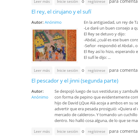
o
para comenta
sobre El hombre de vida inexplicable
Leer más
Inicie sesión
regístrese
Tafsir
Oración-Súplica
El rey, el cirujano y el sufí
Vario
Política-Economía
Autor:
Anónimo
En la antigüedad, un rey de T
Religión-Ética
-Le daré un buen consejo a q
El Rey se detuvo y dijo:
Arte-Cultura-Civilización
-Abdal, ¿cuál es ese buen con
-Señor -respondió el Abdal-,
Sociología
El Rey así lo hizo, esperando 
El sufí le dijo: ...
o
para comenta
sobre El rey, el cirujano y el sufí
Leer más
Inicie sesión
regístrese
El pescador y el jinni (segunda parte)
Autor:
Se despojó luego de sus vestiduras y zambullén
Anónimo
con forma de pepino que evidentemente conte
hijo de David (¡Que Alá acoja a ambos en su se
advertir que era pesada prosiguió: «Quiera el 
mercado de calderos». Y tomando un cuchillo lo
dentro. No halló cosa alguna, de lo que se ma
o
para comenta
sobre El pescador y el jinni (segunda parte)
Leer más
Inicie sesión
regístrese