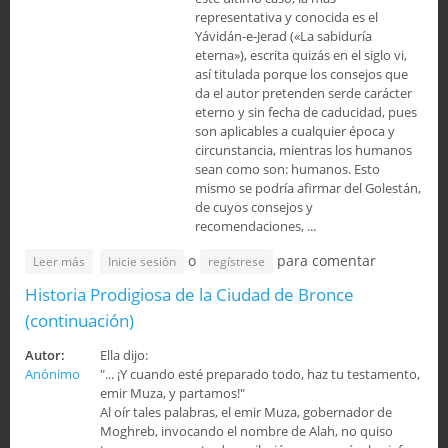
representativa y conocida es el
Yávidán-e-Jerad («La sabiduría
eterna»), escrita quizás en el siglo vi,
así titulada porque los consejos que
da el autor pretenden serde carácter
eterno y sin fecha de caducidad, pues
son aplicables a cualquier época y
circunstancia, mientras los humanos
sean como son: humanos. Esto
mismo se podría afirmar del Golestán,
de cuyos consejos y
recomendaciones, ...
o
para comentar
sobre Sa’dí, el poeta peregrino (Segunda Parte); Temática
Leer más
Inicie sesión
regístrese
del Golestán
Historia Prodigiosa de la Ciudad de Bronce
(continuación)
Autor:
Ella dijo:
Anónimo
"... ¡Y cuando esté preparado todo, haz tu testamento,
emir Muza, y partamos!"
Al oír tales palabras, el emir Muza, gobernador de
Moghreb, invocando el nombre de Alah, no quiso