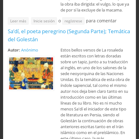
la obra iba dirigida: el vulgo, lo que ya
de por sí la excluye de la macama.
o
para comentar
sobre Sa’dí, el poeta peregrino (Tercera Parte); El estilo de
Leer más
Inicie sesión
regístrese
La rosaleda
Sa’dí, el poeta peregrino (Segunda Parte); Temática
del Golestán
Autor:
Anónimo
Estos bellos versos de La rosaleda
están escritos con letras doradas
sobre un tapiz, junto a su traducción
al inglés, en uno de los salones de la
sede neoyorquina de las Naciones
Unidas. Es la temática de esta obra de
índole sapiencial, tal como el mismo
autor nos deja bien claro tanto en su
introducción como en las últimas
líneas de su libro. No es ni mucho
menos Sa'dí el iniciador de este tipo
de literatura en Persia, siendo el
Golestán la continuación de obras
anteriores escritas tanto en el Irán
islámico como en el preíslámico. En
este último caso, la más