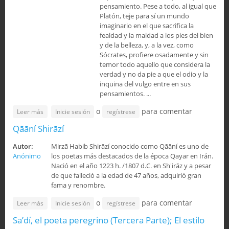
pensamiento. Pese a todo, al igual que
Platón, teje para sí un mundo
imaginario en el que sacrifica la
fealdad y la maldad a los pies del bien
y de la belleza, y, a la vez, como
Sócrates, profiere osadamente y sin
temor todo aquello que considera la
verdad y no da pie a que el odio y la
inquina del vulgo entre en sus
pensamientos. ...
o
para comentar
sobre Sa’dí, el poeta peregrino (Cuarta y última parte);
Leer más
Inicie sesión
regístrese
Traducciones del Golestán
Qāāní Shirāzí
Autor:
Mirzā Habib ­Shirāzí conocido como Qāāní es uno de
Anónimo
los poetas más destacados de la época Qayar en Irán.
Nació en el año 1223 h. /1807 d.C. en Sh'irāz y a pesar
de que falleció a la edad de 47 años, adquirió gran
fama y renombre.
o
para comentar
sobre Qāāní Shirāzí
Leer más
Inicie sesión
regístrese
Sa’dí, el poeta peregrino (Tercera Parte); El estilo