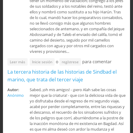
tener un momento de vacilación; congregó a los jefes
de sus soldados y a los notables del reino, testó ante
ellos y nombró como sustituto a su hijo Harún. Tras
de lo cual, mandó hacer los preparativos consabidos,
no se llevó consigo más que algunos hombres
seleccionados de antemano, y en compañía del jeique
Abdossamad y de Taleb el enviado del califa, tomó el
camino del desierto, seguido por mil camellos
cargados con agua y por otros mil cargados con
víveres y provisiones...
o
para comentar
sobre Historia Prodigiosa de la Ciudad de Bronce
Leer más
Inicie sesión
regístrese
(continuación)
La tercera historia de las historias de Sindbad el
marino, que trata del tercer viaje
Autor:
Sabed, ¡oh mis amigos! - ¡pero Alah sabe las cosas
Anónimo
mejor que la criatura! - que con la deliciosa vida de que
yo disfrutaba desde el regreso de mi segundo viaje,
acabé por perder completamente, entre las riquezas y
el descanso, el recuerdo de los sinsabores sufridos y
de los peligros que corrí, aburriéndome a la postre de
la inacción monótona de mi existencia en Bagdad. Así
es que mi alma deseó con ardor la mudanza y el