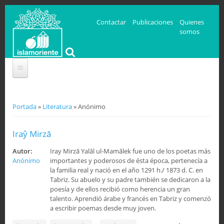
Contactar
Publicaciones
Quienes
somos
Se encuentra usted aquí
Portada
»
Literatura
» Anónimo
Iraŷ Mirzā
Autor:
Iray Mirzā Yalāl ul-Mamālek fue uno de los poetas más
Anónimo
importantes y poderosos de ésta época, pertenecía a
la familia real y nació en el año 1291 h./ 1873 d. C. en
Tabriz. Su abuelo y su padre también se dedicaron a la
poesía y de ellos recibió como herencia un gran
talento. Aprendió árabe y francés en Tabriz y comenzó
a escribir poemas desde muy joven.