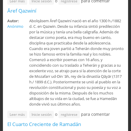
o
para comentar
sobre Iraŷ Mirzā
Leer más
Inicie sesión
regístrese
Āref Qazwiní
Autor:
Abolqāsem Āref Qazwiní nació en el año 1300 h./1882
Anónimo
d. C. en Qazwin. Desde su infancia sintió predilección
por la música y tenía una bella caligrafía. Además de
destacar como poeta, era muy bueno en canto,
disciplina que practicaba desde la adolescencia.
Cuando era joven partió a Teherán donde muy pronto
se hizo famoso entre la familia real y los nobles.
Comenzó a escribir poemas con 16 años, y
coincidiendo con su traslado a Teherán y gracias a su
excelente voz, se atrajo para si la atención de la corte
de Mozafarr ud-Din 'āh, rey de la dinastía Qāyār (1317
h./ 1899 d.C.). Posteriormente se unió al pueblo en la
revolución constitucional y puso su poesía y su voz a
disposición de la misma. Después de los muchos
altibajos de su vida en la ciudad, se fue a Hamedān
donde vivió sus últimos años.
o
para comentar
sobre Āref Qazwiní
Leer más
Inicie sesión
regístrese
El Cuarto Creciente de Ramadán