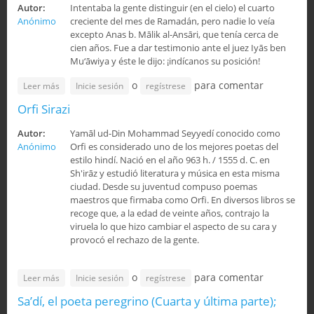
Autor:
Intentaba la gente distinguir (en el cielo) el cuarto
Anónimo
creciente del mes de Ramadán, pero nadie lo veía
excepto Anas b. Mālik al-Ansāri, que tenía cerca de
cien años. Fue a dar testimonio ante el juez Iyās ben
Mu‘āwiya y éste le dijo: ¡indícanos su posición!
o
para comentar
sobre El Cuarto Creciente de Ramadán
Leer más
Inicie sesión
regístrese
Orfi Sirazi
Autor:
Yamāl ud-Din Mohammad Seyyedí conocido como
Anónimo
Orfi es considerado uno de los mejores poetas del
estilo hindí. Nació en el año 963 h. / 1555 d. C. en
Sh'irāz y estudió literatura y música en esta misma
ciudad. Desde su juventud compuso poemas
maestros que firmaba como Orfi. En diversos libros se
recoge que, a la edad de veinte años, contrajo la
viruela lo que hizo cambiar el aspecto de su cara y
provocó el rechazo de la gente.
o
para comentar
sobre Orfi Sirazi
Leer más
Inicie sesión
regístrese
Sa’dí, el poeta peregrino (Cuarta y última parte);