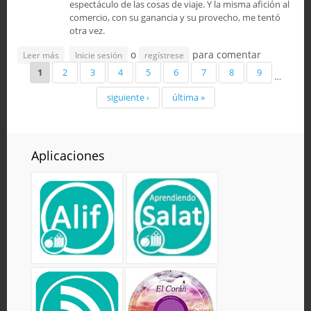
espectáculo de las cosas de viaje. Y la misma afición al
comercio, con su ganancia y su provecho, me tentó
otra vez.
o
para comentar
sobre La tercera historia de las historias de Sindbad el
Leer más
Inicie sesión
regístrese
Páginas
marino, que trata del tercer viaje
1
2
3
4
5
6
7
8
9
…
siguiente ›
última »
Aplicaciones