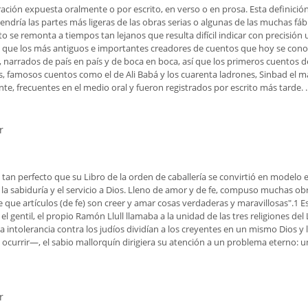
rración expuesta oralmente o por escrito, en verso o en prosa. Esta definici
tendría las partes más ligeras de las obras serias o algunas de las muchas
nto se remonta a tiempos tan lejanos que resulta difícil indicar con precisi
 que los más antiguos e importantes creadores de cuentos que hoy se conoce
narrados de país en país y de boca en boca, así que los primeros cuentos d
s, famosos cuentos como el de Ali Babá y los cuarenta ladrones, Sinbad el ma
, frecuentes en el medio oral y fueron registrados por escrito más tarde. ..
r
ura clásica árabe
o, tan perfecto que su Libro de la orden de caballería se convirtió en modelo
 la sabiduría y el servicio a Dios. Lleno de amor y de fe, compuso muchas obr
e que artículos (de fe) son creer y amar cosas verdaderas y maravillosas".1 
y el gentil, el propio Ramón Llull llamaba a la unidad de las tres religiones de
 la intolerancia contra los judíos dividían a los creyentes en un mismo Dios
ocurrir—, el sabio mallorquín dirigiera su atención a un problema eterno: u
r