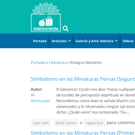
Portada
Artículos
Galería y Arte Islámico
Videos
Islam básico
Arte islámico
Arte y
Se encuentra usted aquí
Portada
»
Literatura
» Ensayos literarios
Ciencias
Caricatura
Confe
entre
Derecho
Lugares sagrados
Simbolismo en las Miniaturas Persas (Segund
Diálo
Doctrina Islámica-Shiismo
Mujer musulmana
Histor
Autor:
El Generoso Corán nos dice “Hacia cualquier 
Corán-Hadiz-Dichos
Poster
Al-
de lucidez de percepción espiritual; en donde
Lamen
I
Filosofía-Gnosis
Ammusuîn
Recordemos como bien lo señala Martin Lings 
observador y lo observado; ningún ojo exce
Métod
Folletos para imprimir
dicho: ¿Quién eres? Ha contestado: Tú»...
Corán
(pdf)
P
Pelícu
o
para comenta
sobre Simbolismo en las Miniaturas Persas (Segun
Leer más
Inicie sesión
regístrese
Historia-Biografía
Recit
Simbolismo en las Miniaturas Persas (Primer
v
Mujer-Familia-Educación