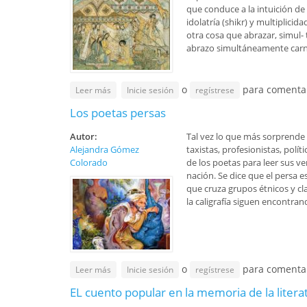
que conduce a la intuición de
idolatría (shikr) y multiplic
otra cosa que abrazar, simul- 
abrazo simultáneamente carna
o
para comenta
sobre La amada nocturna de San Juan de la Cruz se
Leer más
Inicie sesión
regístrese
Los poetas persas
Autor:
Tal vez lo que más sorprende a
Alejandra Gómez
taxistas, profesionistas, polí
Colorado
de los poetas para leer sus v
nación. Se dice que el persa e
que cruza grupos étnicos y cla
la caligrafía siguen encontrand
o
para comenta
sobre Los poetas persas
Leer más
Inicie sesión
regístrese
EL cuento popular en la memoria de la litera