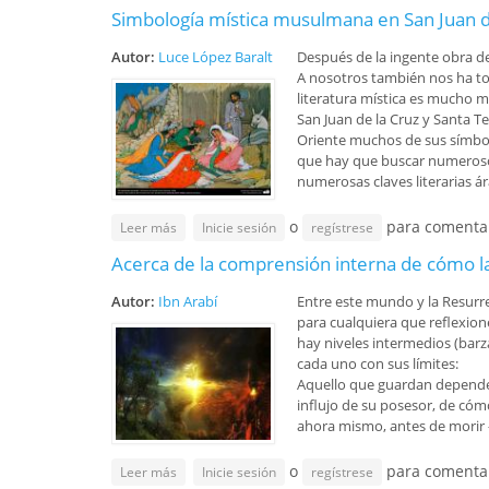
Simbología mística musulmana en San Juan de
Autor:
Luce López Baralt
Después de la ingente obra de
A nosotros también nos ha toc
literatura mística es mucho m
San Juan de la Cruz y Santa T
Oriente muchos de sus símbolo
que hay que buscar numerosos 
numerosas claves literarias ár
o
para comenta
sobre Simbología mística musulmana en San Juan de
Leer más
Inicie sesión
regístrese
Acerca de la comprensión interna de cómo la
Autor:
Ibn Arabí
Entre este mundo y la Resurr
para cualquiera que reflexione
hay niveles intermedios (barza
cada uno con sus límites:
Aquello que guardan depende
influjo de su posesor, de cóm
ahora mismo, antes de morir – 
o
para comenta
sobre Acerca de la comprensión interna de cómo la
Leer más
Inicie sesión
regístrese