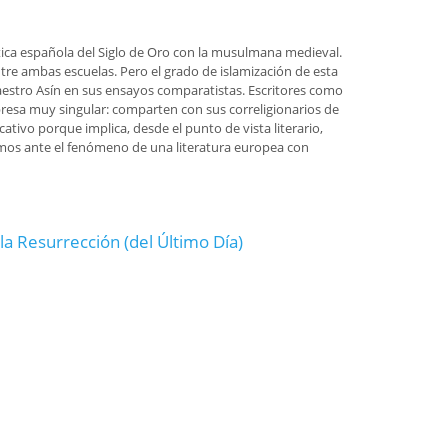
stica española del Siglo de Oro con la musulmana medieval.
re ambas escuelas. Pero el grado de islamización de esta
maestro Asín en sus ensayos comparatistas. Escritores como
presa muy singular: comparten con sus correligionarios de
tivo porque implica, desde el punto de vista literario,
tamos ante el fenómeno de una literatura europea con
a Resurrección (del Último Día)
timo Día)