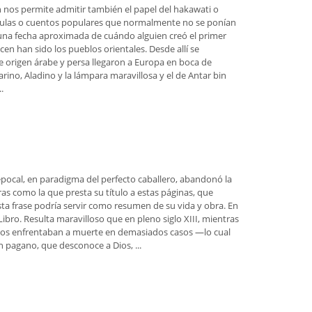
ón nos permite admitir también el papel del hakawati o
 fábulas o cuentos populares que normalmente no se ponían
ón una fecha aproximada de cuándo alguien creó el primer
n han sido los pueblos orientales. Desde allí se
e origen árabe y persa llegaron a Europa en boca de
rino, Aladino y la lámpara maravillosa y el de Antar bin
.
 epocal, en paradigma del perfecto caballero, abandonó la
as como la que presta su título a estas páginas, que
Esta frase podría servir como resumen de su vida y obra. En
l Libro. Resulta maravilloso que en pleno siglo XIII, mientras
 y los enfrentaban a muerte en demasiados casos —lo cual
n pagano, que desconoce a Dios, ...