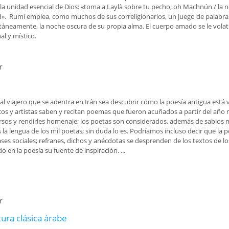
 la unidad esencial de Dios: «toma a Laylà sobre tu pecho, oh Machnún / la no
idad». Rumi emplea, como muchos de sus correligionarios, un juego de palabra
táneamente, la noche oscura de su propia alma. El cuerpo amado se le volatili
l y místico.
r
 pudo haber llamado Laylà (segunda parte)
l viajero que se adentra en Irán sea descubrir cómo la poesía antigua está v
ticos y artistas saben y recitan poemas que fueron acuñados a partir del año m
ersos y rendirles homenaje; los poetas son considerados, además de sabios m
s la lengua de los mil poetas; sin duda lo es. Podríamos incluso decir que la p
ses sociales; refranes, dichos y anécdotas se desprenden de los textos de lo
o en la poesía su fuente de inspiración. ...
r
tura clásica árabe