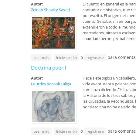
Autor:
El cuento en general es la na
Zeinab Shawky Sayed
contador de historias, que re
por escrito. El origen del cue
cuento. Se sabe, sin embargo,
extendieron a todo el mundo, 
mercaderes, piratas y esclavo
shaddad fueron, probablemente
o
para comenta
sobre EL cuento popular en la memoria de la literat
Leer más
Inicie sesión
regístrese
Doctrina pueril
Autor:
Hace siete siglos un caballer
Lourdes Rensoli Laliga
vida aventurera y galante por
comienza diciendo: "Hijo, sab
la Historia de los tres sabios 
las Cruzadas, la Reconquista,
por desdicha no ha dejado de 
o
para comenta
sobre Doctrina pueril
Leer más
Inicie sesión
regístrese