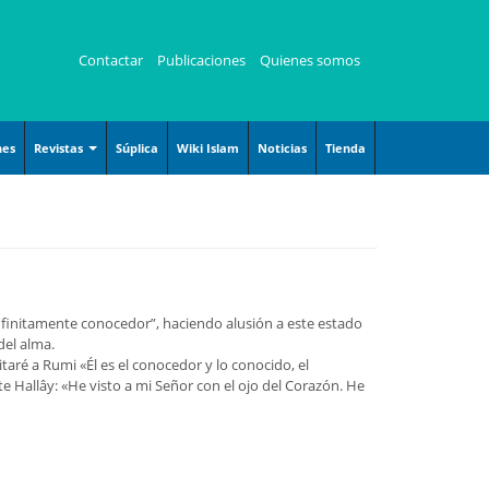
Contactar
Publicaciones
Quienes somos
nes
Revistas
Súplica
Wiki Islam
Noticias
Tienda
Revista Angelitos
Revista Kauzar
Revista Zaqalain
 infinitamente conocedor”, haciendo alusión a este estado
del alma.
taré a Rumi «Él es el conocedor y lo conocido, el
Hallây: «He visto a mi Señor con el ojo del Corazón. He