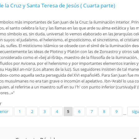
 la Cruz y Santa Teresa de Jesús ( Cuarta parte)
ímbolos más importantes de San Juan de la Cruz: la iluminación interior. Pr
, el santo celebra la luz y las llamas en las que arde su alma extática y las
mo símbolo es, sin duda, universal: lo vemos elaborado en las Jerarquías cel
en suyos: el judaísmo, el helenismo, el gnosticismo, el sincretismo, el crist
s, sufíes. El misticismo islámico se obsede con el símil de la iluminació
cuentemente las ideas de Plotino y Platón con las de Zoroastro y otros sab
nsiderado como el «šeij al-išrāq», maestro de la filosofía de la iluminación,
nfluidos por Avicena, por el helenismo y por importantes elementos iraníes y
y su Hayākil an-nūr (Los altares de la luz). Sus seguidores insisten de tal ma
ados» como aquella secta perseguida del XVI español45. Para San Juan fue m
rios musulmanes no era tan grave o incomún el apelativo. Ibn-‘Arabī lo usa com
en, al referirse a un maestro sufí en su I'h' con punto inferior (cursiva)yā’
ores...»"
r
 la Cruz y Santa Teresa de Jesús ( Cuarta parte)
erior
1
2
3
4
5
6
7
8
9
sigu
…