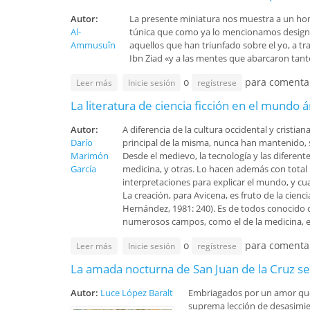
Tafsir
Autor:
La presente miniatura nos muestra a un hom
Oración-Súplica
Al-
túnica que como ya lo mencionamos designa l
Vario
Política-Economía
Ammusuîn
aquellos que han triunfado sobre el yo, a tr
Ibn Ziad «y a las mentes que abarcaron tan
Religión-Ética
o
para comenta
sobre Simbolismo en las Miniaturas Persas (Primer
Leer más
Inicie sesión
regístrese
Arte-Cultura-Civilización
La literatura de ciencia ficción en el mundo 
Sociología
Autor:
A diferencia de la cultura occidental y cristia
Darío
principal de la misma, nunca han mantenido, s
Marimón
Desde el medievo, la tecnología y las diferente
García
medicina, y otras. Lo hacen además con total
interpretaciones para explicar el mundo, y cua
La creación, para Avicena, es fruto de la cienc
Hernández, 1981: 240). Es de todos conocido c
numerosos campos, como el de la medicina, el
o
para comenta
sobre La literatura de ciencia ficción en el mundo 
Leer más
Inicie sesión
regístrese
La amada nocturna de San Juan de la Cruz s
Autor:
Luce López Baralt
Embriagados por un amor que 
suprema lección de desasimie