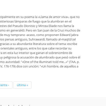
incipalmente en su poema la «Llama de amor viva», que no
 misteriosas lámparas de fuego que la alumbran en el
estes del Pseudo Dionisio y Mircea Eliade nos llama la
ianismo en general43. Pero en San Juan de la Cruz muchos de
n desde muy temprano -acaso, como proponen Edward Jabra
ios persas antiguos, Suhrawardí, llamado al-maqtūl (el
 gracias a su abundante literatura sobre el tema: escribe
 orientales antiguos, entre los que cabe recordar su
nera en esta luz interior que ganan el sobrenombre de
uy peligrosa la acusación de alumbrado que pesó sobre él
o autoridad: "«One of the illuminati told me...»" (TAA, p.
 (IV, 176-179) dice con unción: "«Un hombre, de aquellos a
iente ›
última »