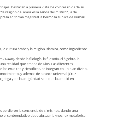
jes. Destacan a primera vista los colores rojos de su
 religión del amor es la senda del místico”, la de
 expresa en forma magistral la hermosa súplica de Kumail
, la cultura árabe y la religión islámica, como ingrediente
lam
(‘Ulūm
), desde la filología, la filosofía, el álgebra, la
una realidad que emana de Dios. Las diferentes
os eruditos y científicos, se integran en un plan divino.
e conocimiento, y además de alcance universal (Cruz
 griega y de la antigüedad sino que la amplió en
s perdieron la conciencia de sí mismos, dando una
o el contemplativo debe abrazar la «noche» metafórica