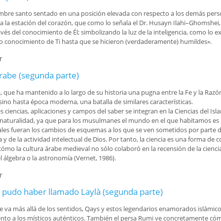
 del Corán (exégesis)
Jurisprudencia y leyes
bre santo sentado en una posición elevada con respecto a los demás persona
prácticas
a estación del corazón, que como lo señala el Dr. Husayn Ilahi–Ghomshei, “la
s
avés del conocimiento de Él; simbolizando la luz de la inteligencia, como lo
Moral islámica
to conocimiento de Ti hasta que se hicieron (verdaderamente) humildes».
Religiones comparadas
r
a parte)
Sagrado Corán
árabe (segunda parte)
na, que ha mantenido a lo largo de su historia una pugna entre la Fe y la Razón
ino hasta época moderna, una batalla de similares características.
s ciencias, aplicaciones y campos del saber se integran en la Ciencias del Is
 naturalidad, ya que para los musulmanes el mundo en el que habitamos es 
les fueran los cambios de esquemas a los que se ven sometidos por parte de l
ia y de la actividad intelectual de Dios. Por tanto, la ciencia es una forma d
ómo la cultura árabe medieval no sólo colaboró en la recensión de la ciencia
 álgebra o la astronomía (Vernet, 1986).
r
árabe (segunda parte)
e pudo haber llamado Laylà (segunda parte)
va más allá de los sentidos, Qays y estos legendarios enamorados islámico
nto a los místicos auténticos. También el persa Rumi ve concretamente cóm