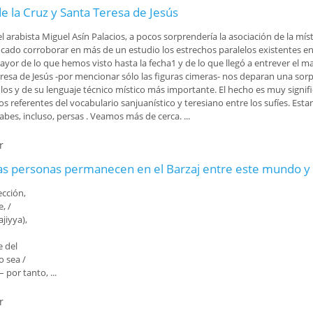
 la Cruz y Santa Teresa de Jesús
l arabista Miguel Asín Palacios, a pocos sorprendería la asociación de la mí
ado corroborar en más de un estudio los estrechos paralelos existentes ent
ayor de lo que hemos visto hasta la fecha1 y de lo que llegó a entrever el 
eresa de Jesús -por mencionar sólo las figuras cimeras- nos deparan una sor
s y de su lenguaje técnico místico más importante. El hecho es muy significa
referentes del vocabulario sanjuanístico y teresiano entre los sufíes. Es
abes, incluso, persas . Veamos más de cerca. ...
r
 la Cruz y Santa Teresa de Jesús
s personas permanecen en el Barzaj entre este mundo y l
ección,
, /
jiyya),
 del
o sea /
por tanto, ...
r
s personas permanecen en el Barzaj entre este mundo y la Resurrección (del Úl