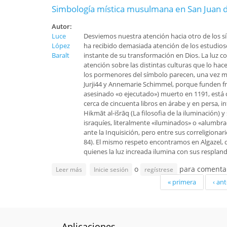
Simbología mística musulmana en San Juan de
Autor:
Luce
Desviemos nuestra atención hacia otro de los s
López
ha recibido demasiada atención de los estudiosos
Baralt
instante de su transformación en Dios. La luz co
atención sobre las distintas culturas que lo hac
los pormenores del símbolo parecen, una vez má
Jurji44 y Annemarie Schimmel, porque funden fre
asesinado «o ejecutado») muerto en 1191, está co
cerca de cincuenta libros en árabe y en persa, i
Hikmāt al-išrāq (La filosofia de la iluminación) 
israquíes, literalmente «iluminados» o «alumbr
ante la Inquisición, pero entre sus correligiona
84). El mismo respeto encontramos en Algazel, qui
quienes la luz increada ilumina con sus respland
o
para comenta
sobre Simbología mística musulmana en San Juan de
Leer más
Inicie sesión
regístrese
Páginas
« primera
‹ ant
Aplicaciones